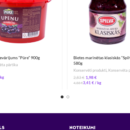
evārījums “Pūre” 900g
Bietes marinētas klasiskās “Spil
580g
ta pārtika
Konservēti produkti
,
Konservēta p
1,98
€
2,83
€
3,41
€
/ 
4,88
€
LS
NOTEIKUMI