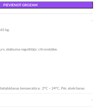
PIEVIENOT GROZAM
565 kg.
urs, skābuma regulētājs: citronskābe.
a Uzglabāšanas temperatūra: 2°C – 24°C. Pēc atvēršanas
ienu laikā.