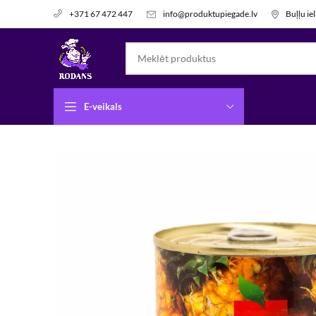
info@produktupiegade.lv
Buļļu ie
+371 67 472 447
E-veikals