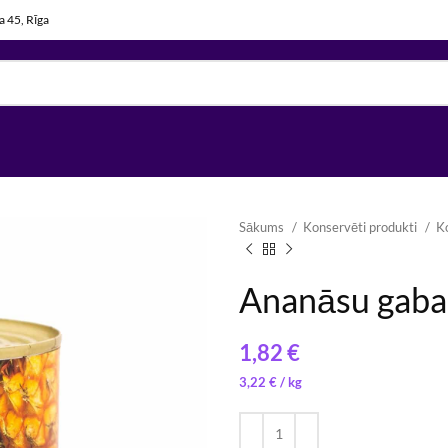
la 45, Rīga
Sākums
Konservēti produkti
K
Ananāsu gabal
€
3,22
€
/ 
2,95
3,02
€
€
/ 
/ 