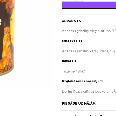
APRAKSTS
Ananasu gabaliņi vieglā sīrupā 0,
Sastāvdaļas
Ananasu gabaliņi 60%, ūdens, cuk
Ražotājs
Taizeme, “Blik”.
Uzglabāšanas nosacījumi
Derīgs līdz: skatīt uz iepakojum
uzglabāt ledusskapī un izlietot 3 d
PIEGĀDE UZ MĀJĀM
Uzturvērtība (100g/ml)