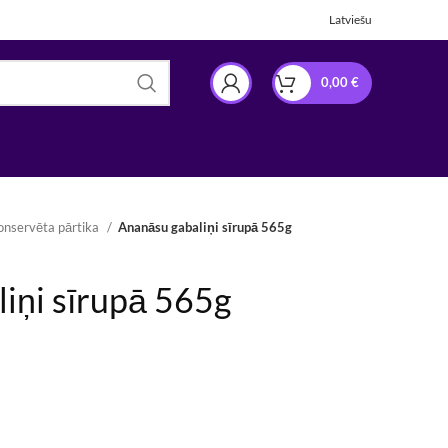
Latviešu
0,00
€
onservēta pārtika
Ananāsu gabaliņi sīrupā 565g
iņi sīrupā 565g