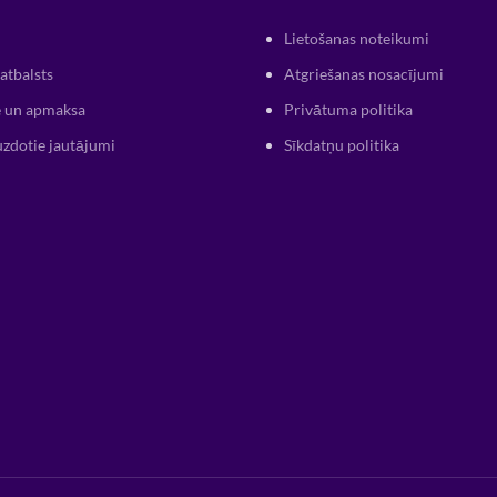
Lietošanas noteikumi
atbalsts
Atgriešanas nosacījumi
 un apmaksa
Privātuma politika
uzdotie jautājumi
Sīkdatņu politika