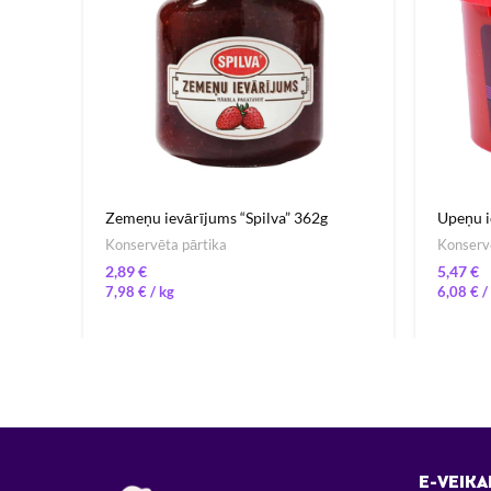
Zemeņu ievārījums “Spilva” 362g
Upeņu i
Konservēta pārtika
Konservē
€
€
7,98
€
/ 
6,08
€
/ 
E-VEIKA