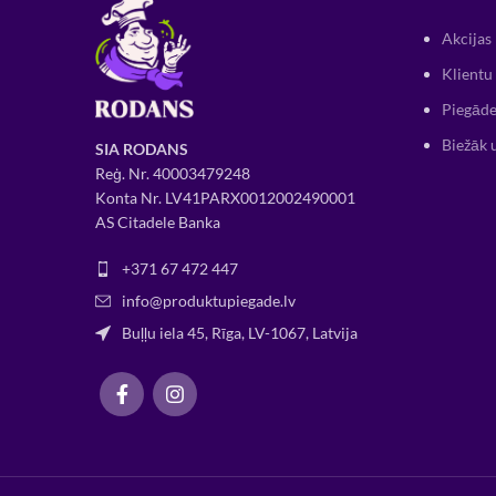
Akcijas
Klientu 
Piegāde
Biežāk 
SIA RODANS
Reģ. Nr.
400034
79248
Konta Nr. LV41PARX0012002490001
AS Citadele Banka
+371 67 472 447
info@produktupiegade.lv
Buļļu iela 45, Rīga, LV-1067, Latvija