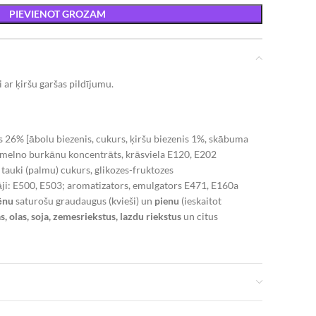
PIEVIENOT GROZAM
ar ķiršu garšas pildījumu.
ms 26% [ābolu biezenis, cukurs, ķiršu biezenis 1%, skābuma
, melno burkānu koncentrāts, krāsviela E120, E202
 tauki (palmu) cukurs, glikozes-fruktozes
āji: E500, E503; aromatizators, emulgators E471, E160a
ēnu
saturošu graudaugus (kvieši) un
pienu
(ieskaitot
, olas, soja, zemesriekstus, lazdu riekstus
un citus
IRMA LENAKS, LV 40103144786, Rīga, Irlavas iela 20-31.