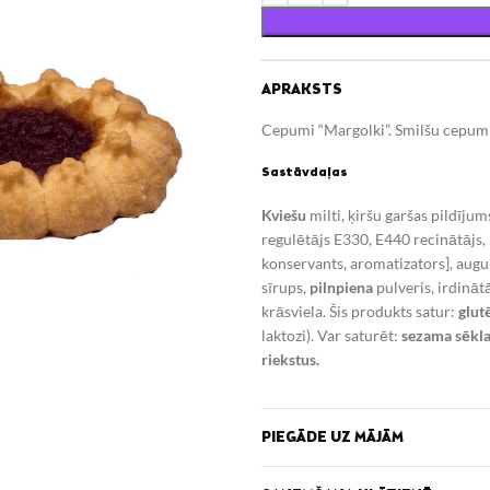
APRAKSTS
Cepumi “
Margolki”.
Smilšu cepumi 
Sastāvdaļas
Kviešu
milti, ķiršu garšas pildīju
regulētājs E330, E440 recinātājs
konservants, aromatizators], augu
sīrups,
pilnpiena
pulveris, irdināt
krāsviela. Šis produkts satur:
glut
laktozi). Var saturēt:
sezama sēklas
riekstus.
Ražotājs
PIEGĀDE UZ MĀJĀM
Polija, Izplatītājs Latvijā SIA F
Uzglabāšanas nosacījumi