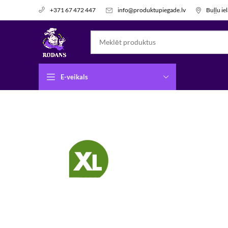
info@produktupiegade.lv
Buļļu ie
+371 67 472 447
E-veikals