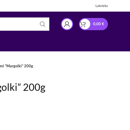
Latviešu
0,00
€
mi “Margolki” 200g
olki” 200g