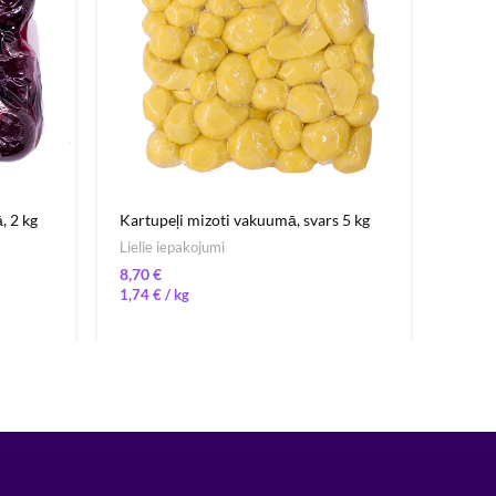
, 2 kg
Kartupeļi mizoti vakuumā, svars 5 kg
Kanēļ
Lielie iepakojumi
Lielie
€
1,74
€
/ 
24,5