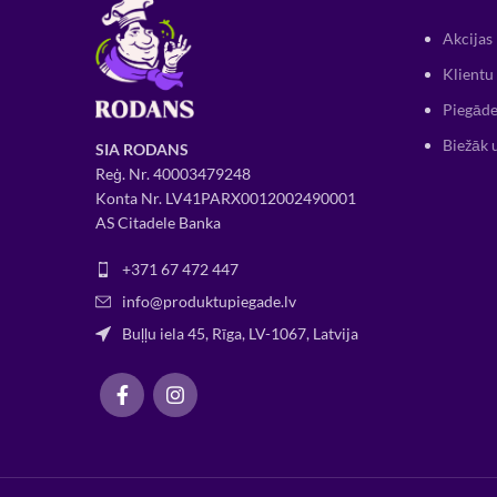
Akcijas
Klientu 
Piegāde
Biežāk 
SIA RODANS
Reģ. Nr.
400034
79248
Konta Nr. LV41PARX0012002490001
AS Citadele Banka
+371 67 472 447
info@produktupiegade.lv
Buļļu iela 45, Rīga, LV-1067, Latvija