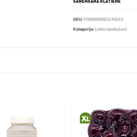
SAŅEMŠANA KLĀTIENĒ
Derīgs līdz: skatīt uz iepakojuma.
SKU:
F0000000833 MZ63
Uzturvērtība (100g/ml)
Kategorija:
Lielie iepakojumi
Enerģētiskā vērtība 1893 kJ /451
Tauki 19 g, tostarp piesātinātās t
Ogļhidrāti 65 g, tostarp cukuri 37
Olbaltumvielas 4,4 g
Sāls 0,05 g
Iepakojums
Kartona kaste
Faktiskais produkta izskats var n
būt citā iepakojumā un izskatīties
informācija par produktu ir vispār
informācijai uz produkta iepakoj