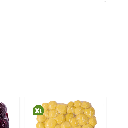
 Kcal
aukskābes 9,5 g
 g
edaudz atšķirties no attēlā redzamā. Saņemtās preces var
 savādāk vai atšķirties pēc formas. Aprakstā sniegtā
īga un tādēļ tā nevar tikt uzskatīta par identisku
umu.
Akcijas preču daudzums ir ierobežots.