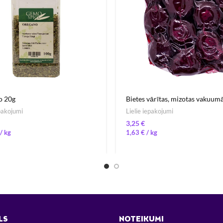
o 20g
Bietes vārītas, mizotas vakuumā
epakojumi
Lielie iepakojumi
€
/ 
1,63
€
/ 
LS
NOTEIKUMI