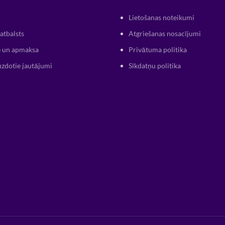
Lietošanas noteikumi
atbalsts
Atgriešanas nosacījumi
 un apmaksa
Privātuma politika
uzdotie jautājumi
Sīkdatņu politika