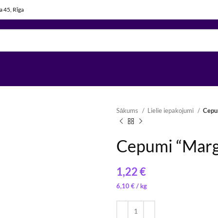
la 45, Rīga
Sākums
Lielie iepakojumi
Cepu
Cepumi “Marg
€
6,10
€
/ 
6,33
5,77
€
€
/ 
/ 