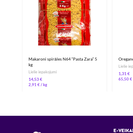
Makaroni spirāles N64 “Pasta Zara” 5
Oregan
kg
Lielie i
Lielie iepakojumi
€
€
65,50
€
2,91
€
/ 
E-VEIKA