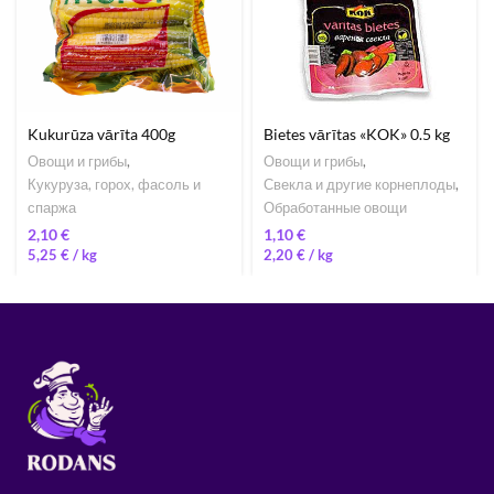
Kukurūza vārīta 400g
Bietes vārītas «KOK» 0.5 kg
Овощи и грибы
,
Овощи и грибы
,
Кукуруза, горох, фасоль и
Свекла и другие корнеплоды
,
спаржа
Обработанные овощи
€
€
5,25
€
/ 
2,20
€
/ 