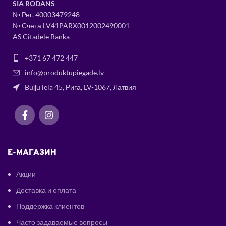
SIA RODANS
№ Рег.
400034
79248
№ Счета LV41PARX0012002490001
AS Citadele Banka
+371 67 472 447
info@produktupiegade.lv
Buļļu iela 45, Рига, LV-1067, Латвия
E-МАГАЗИН
Акции
Доставка и оплата
Поддержка клиентов
Часто задаваемые вопросы