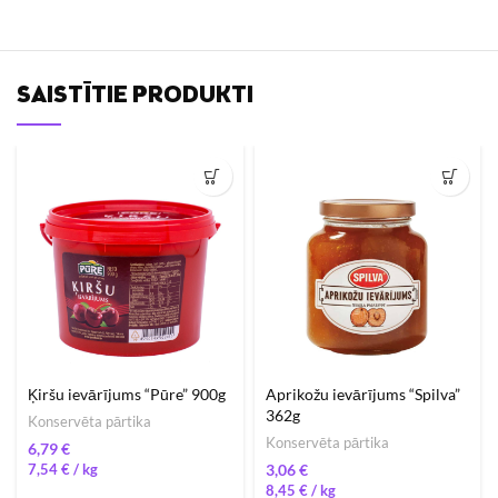
SAISTĪTIE PRODUKTI
Ķiršu ievārījums “Pūre” 900g
Aprikožu ievārījums “Spilva”
362g
Konservēta pārtika
Konservēta pārtika
€
7,54
€
/ 
€
8,45
€
/ 