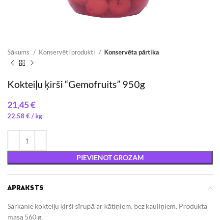
Sākums
Konservēti produkti
Konservēta pārtika
Kokteiļu ķirši “Gemofruits” 950g
€
22,58
€
/ 
PIEVIENOT GROZAM
APRAKSTS
Sarkanie kokteiļu ķirši sīrupā ar kātiņiem, bez kauliņiem. Produkta
masa 560 g.