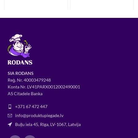
SIA RODANS
Reģ. Nr.
400034
79248
Konta Nr. LV41PARX0012002490001
AS Citadele Banka
+371 67 472 447
info@produktupiegade.lv
Buļļu iela 45, Rīga, LV-1067, Latvija