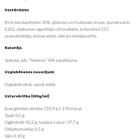
Sastāvdaļas
Ķirši bez kauliņiem 50%, glikozes un fruktozes sīrups, konservants
E202, skābuma regulētājs citronskābe, krāsviela E127,
aromatizētājs, konservants nātrija metabisulfīts.
Ražotājs
Spānija, pēc “Gemoss” SIA pasūtījuma.
Uzglabāšanas nosacījumi
Uzglabāt vēsā, sausā vietā.
Uzturvērtība (100g/ml)
Enerģētiskā vērtība 723,9 kJ/ 170,4 kcal
Tauki 0,5 g
Ogļhidrāti 42,2 g, tostarp cukuri 37,7 g
Olbaltumvielas 0,5 g
Sāls 0,18 g