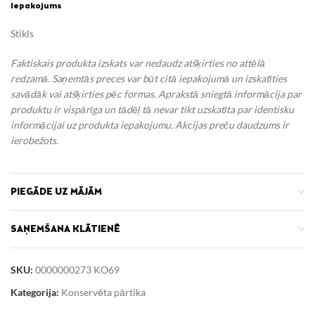
Iepakojums
Stikls
Faktiskais produkta izskats var nedaudz atšķirties no attēlā
redzamā. Saņemtās preces var būt citā iepakojumā un izskatīties
savādāk vai atšķirties pēc formas. Aprakstā sniegtā informācija par
produktu ir vispārīga un tādēļ tā nevar tikt uzskatīta par identisku
informācijai uz produkta iepakojumu.
Akcijas preču daudzums ir
ierobežots.
PIEGĀDE UZ MĀJĀM
SAŅEMŠANA KLĀTIENĒ
SKU:
0000000273 KO69
Kategorija:
Konservēta pārtika