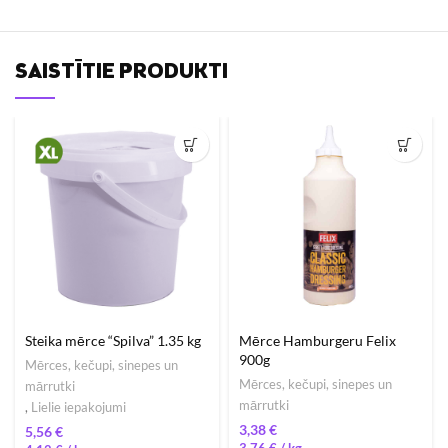
SAISTĪTIE PRODUKTI
Steika mērce “Spilva” 1.35 kg
Mērce Hamburgeru Felix
900g
Mērces, kečupi, sinepes un
Mērces, kečupi, sinepes un
mārrutki
mārrutki
,
Lielie iepakojumi
€
€
3,76
€
/ 