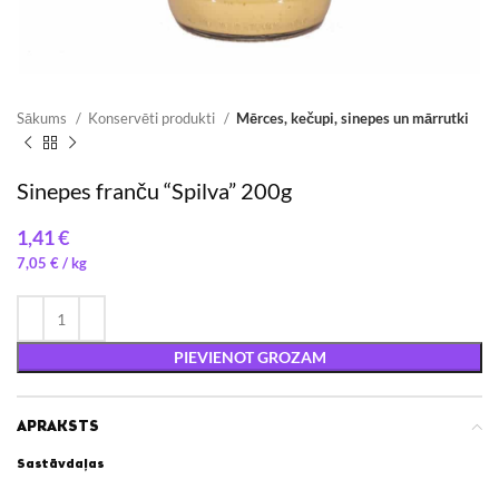
Sākums
Konservēti produkti
Mērces, kečupi, sinepes un mārrutki
Sinepes franču “Spilva” 200g
€
7,05
€
/ 
PIEVIENOT GROZAM
APRAKSTS
Sastāvdaļas