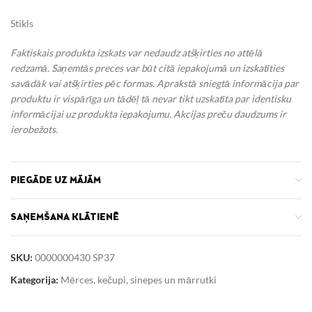
Stikls
Faktiskais produkta izskats var nedaudz atšķirties no attēlā
redzamā. Saņemtās preces var būt citā iepakojumā un izskatīties
savādāk vai atšķirties pēc formas. Aprakstā sniegtā informācija par
produktu ir vispārīga un tādēļ tā nevar tikt uzskatīta par identisku
informācijai uz produkta iepakojumu.
Akcijas preču daudzums ir
ierobežots.
PIEGĀDE UZ MĀJĀM
SAŅEMŠANA KLĀTIENĒ
SKU:
0000000430 SP37
Kategorija:
Mērces, kečupi, sinepes un mārrutki