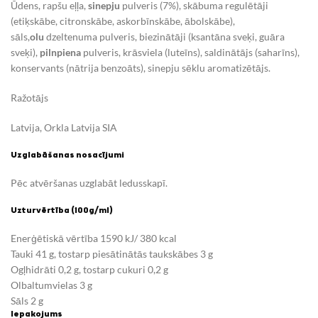
Ūdens, rapšu eļļa,
sinepju
pulveris (7%), skābuma regulētāji
(etiķskābe, citronskābe, askorbīnskābe, ābolskābe),
sāls,
olu
dzeltenuma pulveris, biezinātāji (ksantāna sveķi, guāra
sveķi),
pilnpiena
pulveris, krāsviela (luteīns), saldinātājs (saharīns),
konservants (nātrija benzoāts), sinepju sēklu aromatizētājs.
Ražotājs
Latvija, Orkla Latvija SIA
Uzglabāšanas nosacījumi
Pēc atvēršanas uzglabāt ledusskapī.
Uzturvērtība (100g/ml)
Enerģētiskā vērtība 1590 kJ/ 380 kcal
Tauki 41 g, tostarp piesātinātās taukskābes 3 g
Ogļhidrāti 0,2 g, tostarp cukuri 0,2 g
Olbaltumvielas 3 g
Sāls 2 g
Iepakojums