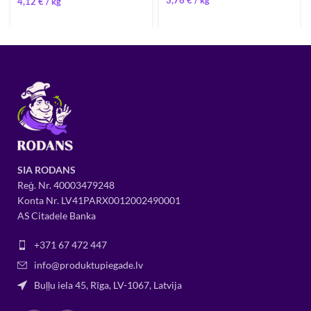
4,12
€
/ 
SIA RODANS
Reģ. Nr.
400034
79248
Konta Nr. LV41PARX0012002490001
AS Citadele Banka
+371 67 472 447
info@produktupiegade.lv
Buļļu iela 45, Rīga, LV-1067, Latvija