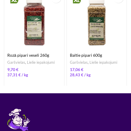
Rozā pipari veseli 260g
Baltie pipari 600g
Garšvielas
,
Lielie iepakojumi
Garšvielas
,
Lielie iepakojumi
€
€
37,31
€
/ 
28,43
€
/ 