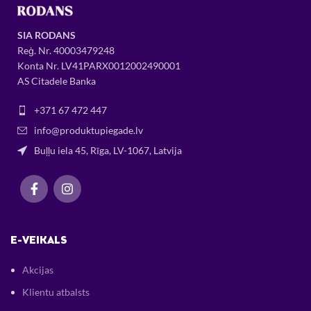
SIA RODANS
Reģ. Nr.
400034
79248
Konta Nr. LV41PARX0012002490001
AS Citadele Banka
+371 67 472 447
info@produktupiegade.lv
Buļļu iela 45, Rīga, LV-1067, Latvija
E-VEIKALS
Akcijas
Klientu atbalsts