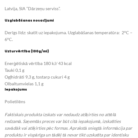
Latvija, SIA “Dārzeņu serviss”.
Uzglabāšanas nosacījumi
Derīgs līdz: skatīt uz iepakojuma. Uzglabāšanas temperatūra: 2°C –
6°C.
Uzturvērtība (100g/ml)
Enerģētiskā vērtība 180 kJ/ 43 kcal
Tauki 0,1 g
Ogļhidrāti 9,3 g, tostarp cukuri 4 g
Olbaltumvielas 1,1 g
Iepakojums
Polietilēns
Faktiskais produkta izskats var nedaudz atšķirties no attēlā
redzamā. Saņemtās preces var būt citā iepakojumā, izskatīties
savādāk vai atšķirties pēc formas. Aprakstā sniegtā informācija par
produktu ir vispārīga un tādēļ tā nevar tikt uzskatīta par identisku