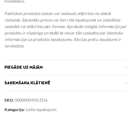
Polietilēns.
Faktiskais produkta izskats var nedaudz atšķirties no attēlā
redzamā. Saņemtās preces var būt citā iepakojumā un izskatīties
savādāk vai atšķirties pēc formas. Aprakstā sniegtā informācija par
produktu ir vispārīga un tādēļ tā nevar tikt uzskatīta par identisku
informācijai uz produkta iepakojumu.
Akcijas preču daudzums ir
ierobežots.
PIEGĀDE UZ MĀJĀM
SAŅEMŠANA KLĀTIENĒ
SKU:
0000000950 ZD6
Kategorija:
Lielie iepakojumi