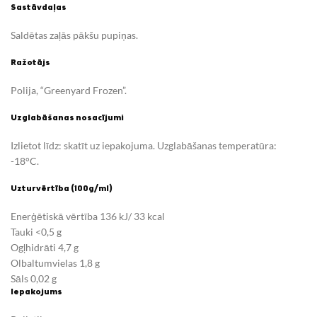
Sastāvdaļas
Saldētas zaļās pākšu pupiņas.
Ražotājs
Polija, “Greenyard Frozen”.
Uzglabāšanas nosacījumi
Izlietot līdz: skatīt uz iepakojuma.
Uzglabāšanas temperatūra:
-18°C.
Uzturvērtība (100g/ml)
Enerģētiskā vērtība 136 kJ/ 33 kcal
Tauki <0,5 g
Ogļhidrāti 4,7 g
Olbaltumvielas 1,8 g
Sāls 0,02 g
Iepakojums