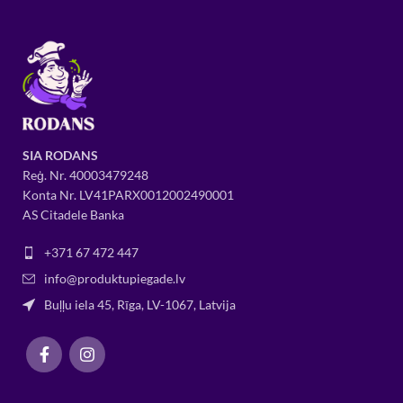
SIA RODANS
Reģ. Nr.
400034
79248
Konta Nr. LV41PARX0012002490001
AS Citadele Banka
+371 67 472 447
info@produktupiegade.lv
Buļļu iela 45, Rīga, LV-1067, Latvija