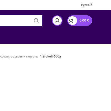
Русский
0,00
€
офель, морковь и капуста
Brokoļi 600g