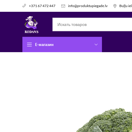
info@produktupiegade.lv
Buļļu ie
+371 67 472 447
E-магазин