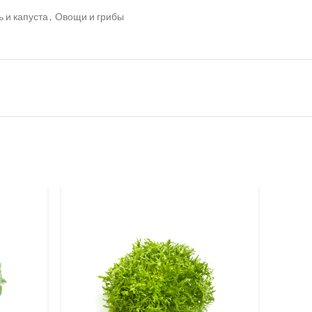
 и капуста
,
Овощи и грибы