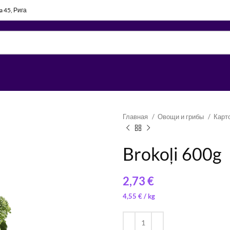
la 45, Рига
Главная
Овощи и грибы
Карт
Brokoļi 600g
€
2,00
€
/ 
0,45
€
/ 
4,55
€
/ 