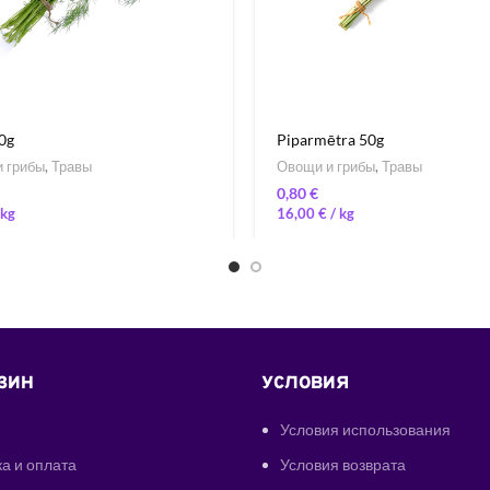
50g
Piparmētra 50g
 грибы
,
Травы
Овощи и грибы
,
Травы
€
16,00
€
/ 
ЗИН
УСЛОВИЯ
Условия использования
а и оплата
Условия возврата