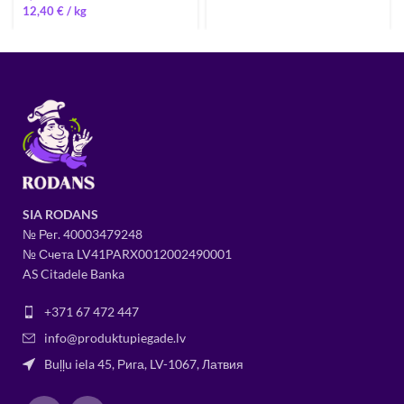
12,40
€
/ 
SIA RODANS
№ Рег.
400034
79248
№ Счета LV41PARX0012002490001
AS Citadele Banka
+371 67 472 447
info@produktupiegade.lv
Buļļu iela 45, Рига, LV-1067, Латвия