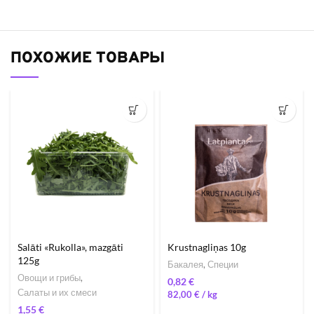
ПОХОЖИЕ ТОВАРЫ
Salāti «Rukolla», mazgāti
Krustnagliņas 10g
125g
Бакалея
,
Специи
Овощи и грибы
,
€
Салаты и их смеси
82,00
€
/ 
€