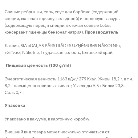
Свиные ребрышки, соль, соус для барбекю (содержащий
специи, включая горчицу, сельдерей) и перцовую глазурь
(содержащую перец и специи, включая соевые бобы,
консервант пшеницы бензонат натрия).
Производитель
Латвия, SIA «GAĻAS PĀRSTRĀDES UZŅĒMUMS NĀKOTNE»,
«Grīvas», Nākotne, Глудасская волость, Елгавский край.
Пищевая ценность (100 g/ml)
Энергетическая ценность 1163 кДж / 279 Ккал. Жиры 18,2 г. в т.ч.
8,2 г насыщенных жирных кислот; Углеводы 5,5 г Белки 23,3 г
Соль 0,7 г
Упаковка
Упаковано в вакууме, в картонную коробку.
Внешний вид товара может несколько отличаться от