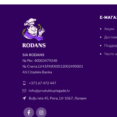
E-МАГА
Акции
Доставк
Поддер
Часто 
SIA RODANS
№ Рег.
400034
79248
№ Счета LV41PARX0012002490001
AS Citadele Banka
+371 67 472 447
info@produktupiegade.lv
Buļļu iela 45, Рига, LV-1067, Латвия