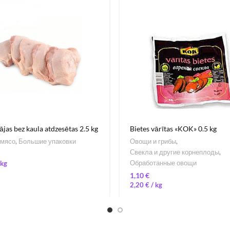
ājas bez kaula atdzesētas 2.5 kg
Bietes vārītas «KOK» 0.5 kg
 мясо
,
Большие упаковки
Овощи и грибы
,
Свекла и другие корнеплоды
,
Обработанные овощи
€
2,20
€
/ 