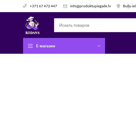
info@produktupiegade.lv
Buļļu ie
+371 67 472 447
E-магазин