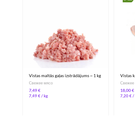
Vistas maltās gaļas izstrādājums ~ 1 kg
Vistas k
Свежее мясо
Свежее
€
€
7,49
€
/ 
7,20
€
/ 