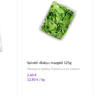
Spināti «Baby», mazgāti 125g
Kakla
«Nāko
Овощи и грибы
,
Салаты и их смеси
Свеже
€
12,80
€
/ 
9,41