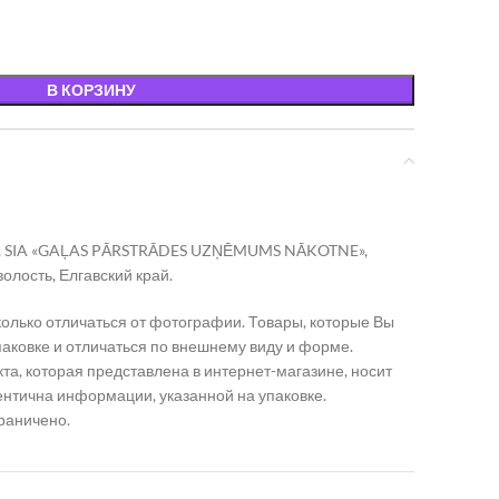
В КОРЗИНУ
я, SIA «GAĻAS PĀRSTRĀDES UZŅĒMUMS NĀKOTNE»,
 волость, Елгавский край.
олько отличаться от фотографии. Товары, которые Вы
упаковке и отличаться по внешнему виду и форме.
а, которая представлена в интернет-магазине, носит
ентична информации, указанной на упаковке.
граничено.