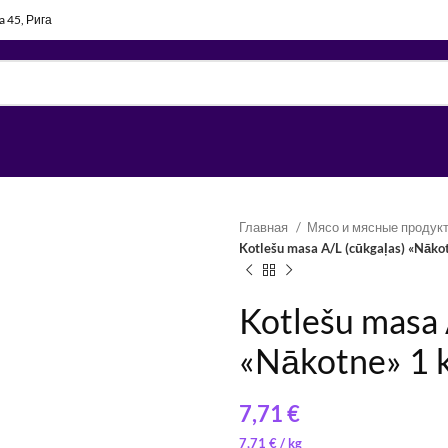
la 45, Рига
Главная
Мясо и мясные продук
Kotlešu masa A/L (cūkgaļas) «Nāko
Kotlešu masa 
«Nākotne» 1 
€
11,56
9,41
€
€
/ 
/ 
7,71
€
/ 