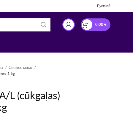
Русский
0,00
€
ты
Свежее мясо
tne» 1 kg
A/L (cūkgaļas)
kg