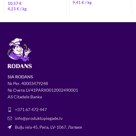
9,41
€
/ 
€
4,23
€
/ 
SIA RODANS
№ Рег.
400034
79248
№ Счета LV41PARX0012002490001
AS Citadele Banka
+371 67 472 447
info@produktupiegade.lv
Buļļu iela 45, Рига, LV-1067, Латвия