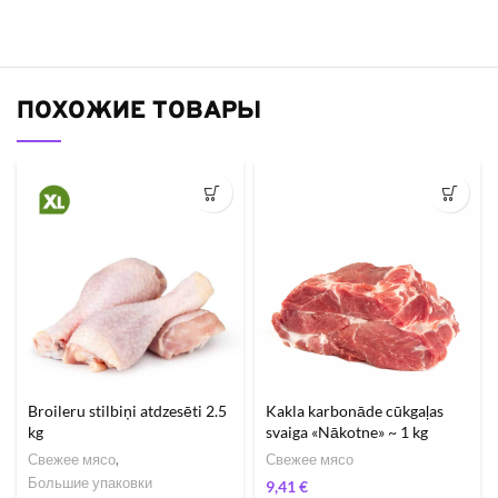
ПОХОЖИЕ ТОВАРЫ
Broileru stilbiņi atdzesēti 2.5
Kakla karbonāde cūkgaļas
kg
svaiga «Nākotne» ~ 1 kg
Свежее мясо
,
Свежее мясо
Большие упаковки
€