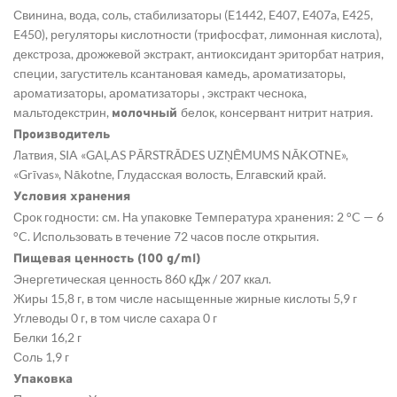
Свинина, вода, соль, стабилизаторы (E1442, E407, E407a, E425,
E450), регуляторы кислотности (трифосфат, лимонная кислота),
декстроза, дрожжевой экстракт, антиоксидант эриторбат натрия,
специи, загуститель ксантановая камедь, ароматизаторы,
ароматизаторы, ароматизаторы , экстракт чеснока,
мальтодекстрин,
белок, консервант нитрит натрия.
молочный
Производитель
Латвия, SIA «GAĻAS PĀRSTRĀDES UZŅĒMUMS NĀKOTNE»,
«Grīvas», Nākotne, Глудасская волость, Елгавский край.
Условия хранения
Срок годности: см. На упаковке Температура хранения: 2 °C — 6
°C. Использовать в течение 72 часов после открытия.
Пищевая ценность (100 g/ml)
Энергетическая ценность 860 кДж / 207 ккал.
Жиры 15,8 г, в том числе насыщенные жирные кислоты 5,9 г
Углеводы 0 г, в том числе сахара 0 г
Белки 16,2 г
Соль 1,9 г
Упаковка