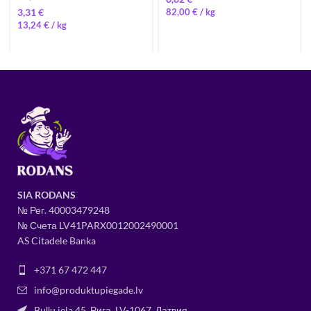
€
82,00
€
/ 
13,24
€
/ 
SIA RODANS
№ Рег.
400034
79248
№ Счета LV41PARX0012002490001
AS Citadele Banka
+371 67 472 447
info@produktupiegade.lv
Buļļu iela 45, Рига, LV-1067, Латвия