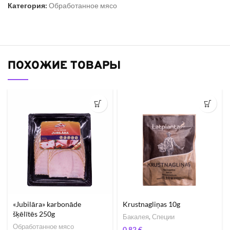
Категория:
Обработанное мясо
ПОХОЖИЕ ТОВАРЫ
«Jubilāra» karbonāde
Krustnagliņas 10g
šķēlītēs 250g
Бакалея
,
Специи
Обработанное мясо
€