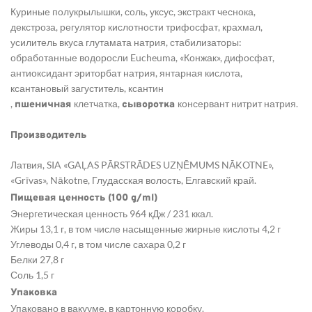
Куриные полукрылышки, соль, уксус, экстракт чеснока,
декстроза, регулятор кислотности трифосфат, крахмал,
усилитель вкуса глутамата натрия, стабилизаторы:
обработанные водоросли Eucheuma, «Конжак», дифосфат,
антиоксидант эриторбат натрия, янтарная кислота,
ксантановый загуститель, ксантин
,
клетчатка,
консервант нитрит натрия.
пшеничная
сыворотка
Производитель
Латвия, SIA «GAĻAS PĀRSTRĀDES UZŅĒMUMS NĀKOTNE»,
«Grīvas», Nākotne, Глудасская волость, Елгавский край.
Пищевая ценность (100 g/ml)
Энергетическая ценность 964 кДж / 231 ккал.
Жиры 13,1 г, в том числе насыщенные жирные кислоты 4,2 г
Углеводы 0,4 г, в том числе сахара 0,2 г
Белки 27,8 г
Соль 1,5 г
Упаковка
Упаковано в вакууме, в картонную коробку.