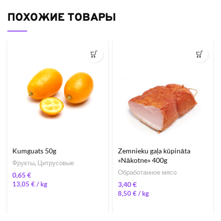
ПОХОЖИЕ ТОВАРЫ
Kumguats 50g
Zemnieku gaļa kūpināta
«Nākotne» 400g
Фрукты
,
Цитрусовые
Обработанное мясо
€
13,05
€
/ 
€
8,50
€
/ 