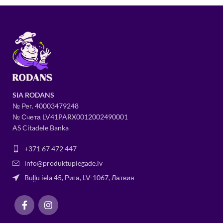
SIA RODANS
№ Рег.
400034
79248
№ Счета LV41PARX0012002490001
AS Citadele Banka
+371 67 472 447
info@produktupiegade.lv
Buļļu iela 45, Рига, LV-1067, Латвия