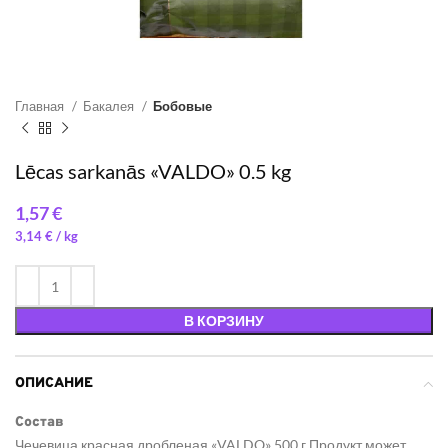
Главная
Бакалея
Бобовые
Lēcas sarkanās «VALDO» 0.5 kg
€
3,14
€
/ 
В КОРЗИНУ
ОПИСАНИЕ
Cостав
Чечевица красная дробленая «VALDO» 500 г.Продукт может