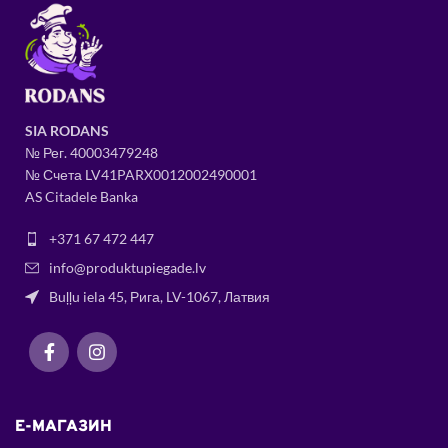
SIA RODANS
№ Рег.
400034
79248
№ Счета LV41PARX0012002490001
AS Citadele Banka
+371 67 472 447
info@produktupiegade.lv
Buļļu iela 45, Рига, LV-1067, Латвия
E-МАГАЗИН