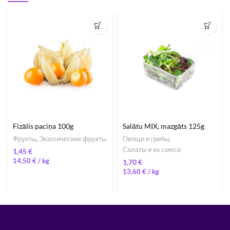
Fizālis paciņa 100g
Salātu MIX, mazgāts 125g
Фрукты
,
Экзотические фрукты
Овощи и грибы
,
Салаты и их смеси
€
14,50
€
/ 
€
13,60
€
/ 