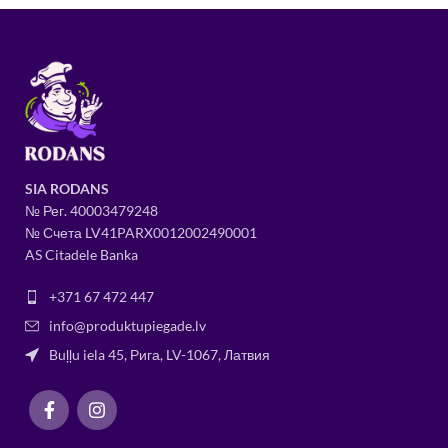
SIA RODANS
№ Рег.
400034
79248
№ Счета LV41PARX0012002490001
AS Citadele Banka
+371 67 472 447
info@produktupiegade.lv
Buļļu iela 45, Рига, LV-1067, Латвия