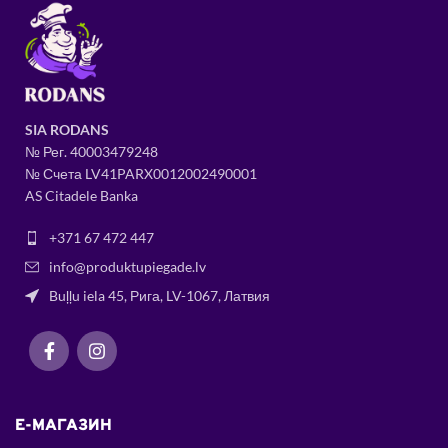
SIA RODANS
№ Рег.
400034
79248
№ Счета LV41PARX0012002490001
AS Citadele Banka
+371 67 472 447
info@produktupiegade.lv
Buļļu iela 45, Рига, LV-1067, Латвия
E-МАГАЗИН