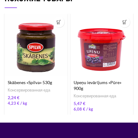
Skābenes «Spilva» 530g
Upeņu ievārījums «Pūre»
900g
Консервированная еда
Консервированная еда
€
4,23
€
/ 
€
6,08
€
/ 