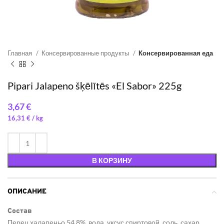
Главная
Консервированные продукты
Консервированная еда
Pipari Jalapeno šķēlītēs «El Sabor» 225g
€
16,31
€
/ 
В КОРЗИНУ
ОПИСАНИЕ
Состав
Перец халапеньо 54,8%, вода, уксус спиртовой, соль, сахар,