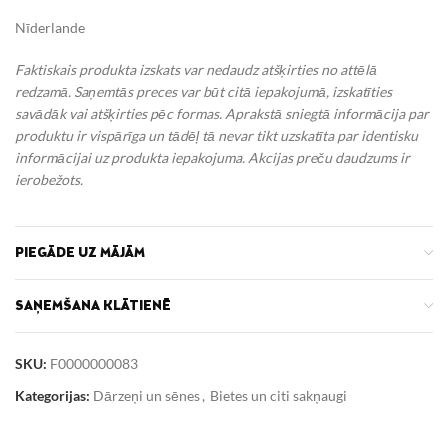
Nīderlande
Faktiskais produkta izskats var nedaudz atšķirties no attēlā
redzamā. Saņemtās preces var būt citā iepakojumā, izskatīties
savādāk vai atšķirties pēc formas. Aprakstā sniegtā informācija par
produktu ir vispārīga un tādēļ tā nevar tikt uzskatīta par identisku
informācijai uz produkta iepakojuma. Akcijas preču daudzums ir
ierobežots.
PIEGĀDE UZ MĀJĀM
SAŅEMŠANA KLĀTIENĒ
SKU:
F0000000083
Kategorijas:
Dārzeņi un sēnes
,
Bietes un citi sakņaugi