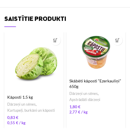
SAISTĪTIE PRODUKTI
Skābēti kāposti “Ezerkauliņi”
650g
Dārzeņi un sēnes
,
Kāposti 1.5 kg
Apstrādāti dārzeņi
Dārzeņi un sēnes
,
€
Kartupeļi, burkāni un kāposti
2,77
€
/ 
€
0,55
€
/ 