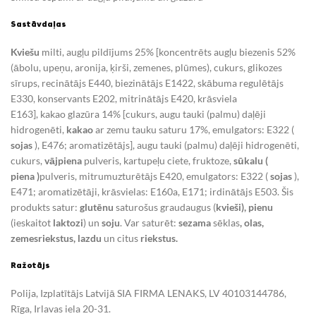
Sastāvdaļas
Kviešu
milti, augļu pildījums 25% [koncentrēts augļu biezenis 52%
(ābolu, upeņu, aronija, ķirši, zemenes, plūmes), cukurs, glikozes
sīrups, recinātājs E440, biezinātājs E1422, skābuma regulētājs
E330, konservants E202, mitrinātājs E420, krāsviela
E163], kakao glazūra 14% [cukurs, augu tauki (palmu) daļēji
hidrogenēti,
kakao
ar zemu tauku saturu 17%, emulgators: E322 (
sojas
), E476; aromatizētājs], augu tauki (palmu) daļēji hidrogenēti,
cukurs,
vājpiena
pulveris, kartupeļu ciete, fruktoze,
sūkalu (
piena )
pulveris, mitrumuzturētājs E420, emulgators: E322 (
sojas
),
E471; aromatizētāji, krāsvielas: E160a, E171; irdinātājs E503. Šis
produkts satur:
glutēnu
saturošus graudaugus (
kvieši), pienu
(ieskaitot
laktozi
) un
soju
. Var saturēt:
sezama
sēklas
, olas,
zemesriekstus, lazdu
un citus
riekstus.
Ražotājs
Polija, Izplatītājs Latvijā SIA FIRMA LENAKS, LV 40103144786,
Rīga, Irlavas iela 20-31.