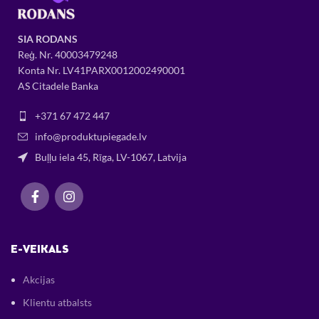
SIA RODANS
Reģ. Nr.
400034
79248
Konta Nr. LV41PARX0012002490001
AS Citadele Banka
+371 67 472 447
info@produktupiegade.lv
Buļļu iela 45, Rīga, LV-1067, Latvija
E-VEIKALS
Akcijas
Klientu atbalsts