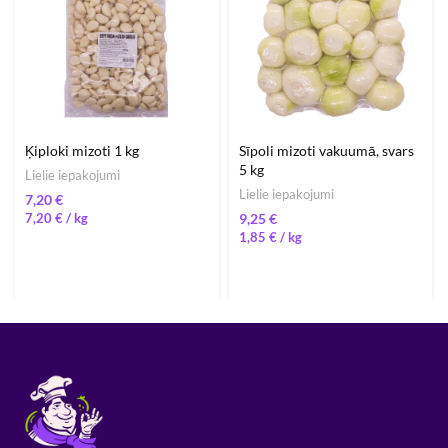
Ķiploki mizoti 1 kg
Sīpoli mizoti vakuumā, svars
5 kg
Lielie iepakojumi
Lielie iepakojumi
€
7,20
€
/ 
€
1,85
€
/ 