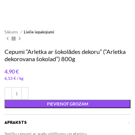
Sākums
Lielie iepakojumi
Cepumi “Arletka ar šokolādes dekoru” (“Arletka
dekorovana šokolad”) 800g
€
6,13
€
/ 
PIEVIENOT GROZAM
APRAKSTS
Smilšu cepumi ar augļu pildījumu un glazūru