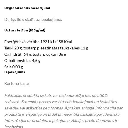
Uzglabāšanas nosacījumi
Derīgs līdz: skatīt uz iepakojuma.
Uzturvērtība (100g/ml)
Enerģētiskā vērtība 1921 kJ /458 Kcal
Tauki 20 g, tostarp piesātinātās taukskābes 11 g
Ogļhidrāti 64 g, tostarp cukuri 36 g
Olbaltumvielas 4,5 g
Sāls 0,03 g
Iepakojums
Kartona kaste
Faktiskais produkta izskats var nedaudz atšķirties no attēlā
redzamā. Saņemtās preces var būt citā iepakojumā un izskatīties
savādāk vai atšķirties pēc formas. Aprakstā sniegtā informācija par
produktu ir vispārīga un tādēļ tā nevar tikt uzskatīta par identisku
informācijai uz produkta iepakojumu.
Akcijas preču daudzums ir
ierobežots.