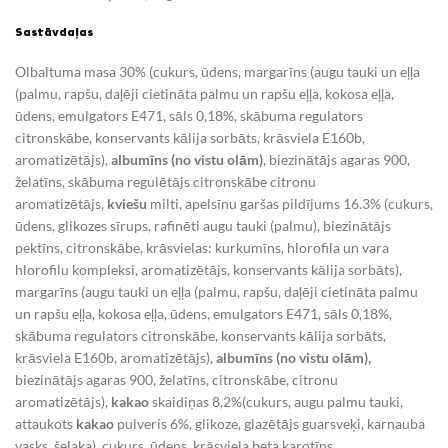
Sastāvdaļas
Olbaltuma masa 30% (cukurs, ūdens, margarīns (augu tauki un eļļa
(palmu, rapšu, daļēji cietināta palmu un rapšu eļļa, kokosa eļļa,
ūdens, emulgators E471, sāls 0,18%, skābuma regulators
citronskābe, konservants kālija sorbāts, krāsviela E160b,
aromatizētājs),
albumīns (no vistu olām)
, biezinātājs agaras 900,
želatīns, skābuma regulētājs citronskābe citronu
aromatizētājs,
kviešu
milti, apelsīnu garšas pildījums 16.3% (cukurs,
ūdens, glikozes sīrups, rafinēti augu tauki (palmu), biezinātājs
pektīns, citronskābe, krāsvielas: kurkumīns, hlorofila un vara
hlorofilu kompleksi, aromatizētājs, konservants kālija sorbāts),
margarīns (augu tauki un eļļa (palmu, rapšu, daļēji cietināta palmu
un rapšu eļļa, kokosa eļļa, ūdens, emulgators E471, sāls 0,18%,
skābuma regulators citronskābe, konservants kālija sorbāts,
krāsviela E160b, aromatizētājs),
albumīns (no vistu olām),
biezinātājs agaras 900, želatīns, citronskābe, citronu
aromatizētājs),
kakao
skaidiņas 8,2%(cukurs, augu palmu tauki,
attaukots
kakao
pulveris 6%, glikoze, glazētājs guarsveķi, karnauba
vasks, šelaka), cukurs, ūdens, krāsviela beta karotīns.