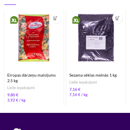
Eiropas dārzeņu maisījums
Sezama sēklas melnās 1 kg
2.5 kg
Lielie iepakojumi
Lielie iepakojumi
€
€
7,16
€
/ 
3,92
€
/ 