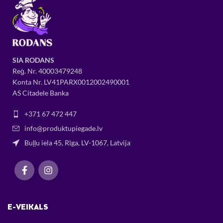
SIA RODANS
Reģ. Nr.
400034
79248
Konta Nr. LV41PARX0012002490001
AS Citadele Banka
+371 67 472 447
info@produktupiegade.lv
Buļļu iela 45, Rīga, LV-1067, Latvija
E-VEIKALS