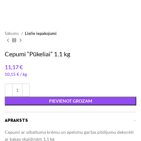
Sākums
Lielie iepakojumi
Cepumi “Pūkeliai” 1.1 kg
€
10,15
€
/ 
PIEVIENOT GROZAM
APRAKSTS
Cepumi ar olbaltuma krēmu un apelsīnu garšas pildījumu dekorēti
ar kakao skaidiņām 1,1 kg