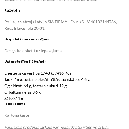
Ražotājs
Polija, Izplatītājs Latvijā SIA FIRMA LENAKS, LV 40103144786,
Rīga, Irlavas iela 20-31.
Uzglabāšanas nosacījumi
Derīgs līdz: skatīt uz iepakojuma.
Uzturvērtība (100g/ml)
Enerģētiskā vērtība 1748 kJ /416 Kcal
Tauki 16 g, tostarp piesātinātās taukskābes 4,6 g
Ogļhidrāti 64 g, tostarp cukuri 42 g
Olbaltumvielas 3,6 g
Sāls 0,11 g
Iepakojums
Kartona kaste
Faktiskais produkta izskats var nedaudz atšķirties no attēlā