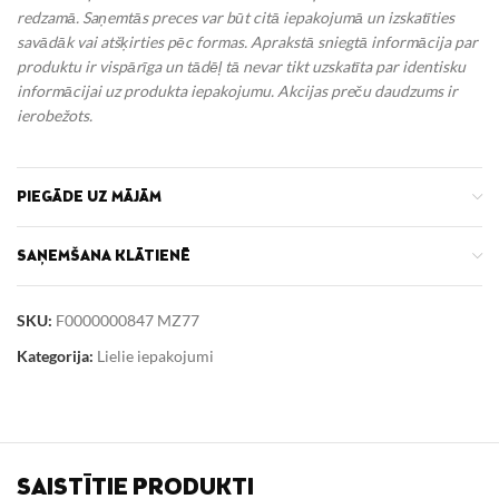
redzamā. Saņemtās preces var būt citā iepakojumā un izskatīties
savādāk vai atšķirties pēc formas. Aprakstā sniegtā informācija par
produktu ir vispārīga un tādēļ tā nevar tikt uzskatīta par identisku
informācijai uz produkta iepakojumu.
Akcijas preču daudzums ir
ierobežots.
PIEGĀDE UZ MĀJĀM
SAŅEMŠANA KLĀTIENĒ
SKU:
F0000000847 MZ77
Kategorija:
Lielie iepakojumi
SAISTĪTIE PRODUKTI