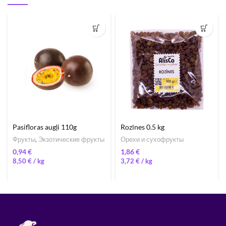
Pasifloras augļi 110g
Rozīnes 0.5 kg
Фрукты
,
Экзотические фрукты
Орехи и сухофрукты
€
€
8,50
€
/ 
3,72
€
/ 