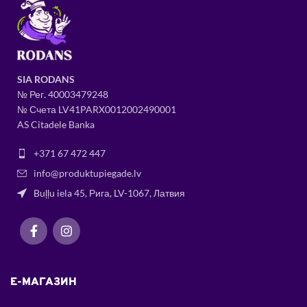
SIA RODANS
№ Рег.
400034
79248
№ Счета LV41PARX0012002490001
AS Citadele Banka
+371 67 472 447
info@produktupiegade.lv
Buļļu iela 45, Рига, LV-1067, Латвия
E-МАГАЗИН